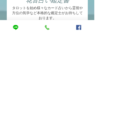
​花音占い鑑定書
タロットを始め様々なカード占いから霊視や
方位の気学など本格的な鑑定士がお待ちして
おります。
出張 着付け＆ヘア
着付け・ヘアメイク
​ブライダル他