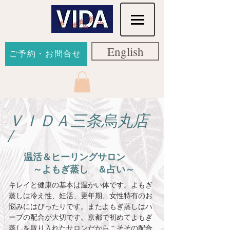
English
ご予約・お問合せ
ＶＩＤＡ三条烏丸店
/
​温活＆ヒーリングサロン
～よもぎ蒸し ＆占い～
キレイと健康の基本は温かい体です。よもぎ
蒸しは冷え性、妊活、
​更年期、女性特有のお
悩みにはぴったりです。またよもぎ蒸しはハ
ーブの配合が大切です。京都で初めてよもぎ
蒸しを取り入れたサロンだからこそその配合