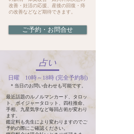
改善・妊活の応援、産後の回復・痔
の改善などなど期待できます。
ご予約・お問合せ
占い
日曜 10時～18時 (完全予約制)
＊当日のお問い合わせも可能です。
最近話題のルノルマンカード、タロッ
ト、ボイジャータロット、四柱推命、
手相、九星気学など毎回占術が変わり
ます。
鑑定料も先生により変わりますのでご
予約の際にご確認ください。