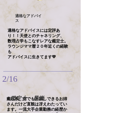
​適格なアドバイ
ス
適格なアドバイスには定評あ
り！！天使とのチャネリング、
数理占学もこなすレアな鑑定士。
ラウンジママ暦２０年近くの経験
も
アドバイスに生きてます💛
2/16
​鑑定士 星嵐
​癒し系、何でもお話しできるお姉
さんだけど直観は冴えわたってい
ます。一流大手企業勤務の経歴か