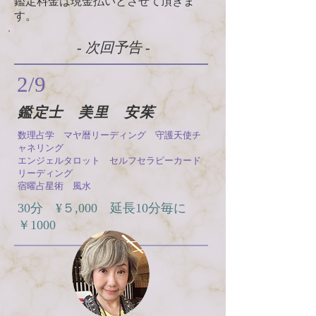
​鑑定料金は現金払いとさせて頂きま
す。
- 次回予告 -
2/9
​鑑定士 美里 安茱
数理占学 マヤ暦リーディング 守護天使チ
ャネリング
エンジェルタロット セルフセラピーカード
リーディング
宿曜占星術 風水
​30分 ¥５,000 延長10分毎に
￥1000