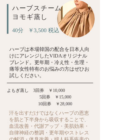
ハーブスチーム
ヨモギ蒸し
40分 ￥3,500 税込
ハーブは本場韓国の配合を日本人向
けにアレンジしたVIDAオリジナル
ブレンド。更年期・冷え性・生理・
痛等女性特有のお悩みの方はぜひお
試しください。
よもぎ蒸し 3回券 ￥10,000
5回券 ￥15,000
10回券 ￥28,000
汗を出すだけではなくハーブの恩恵
を肌と下半身から吸収することで、
血流改善・代謝アップ・美肌効果・
自律神経の整調・更年期やストレス
の解消・体臭改善・婦人科系疾患の